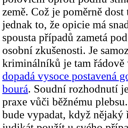
země. Což je poměrně dost t
jednak to, že opicie má snad
spousta případů zametá pod
osobní zkušenosti. Je samo
kriminálníků je tam řádově v
dopadá vysoce postavená go
bourá
. Soudní rozhodnutí 
praxe vůči běžnému plebsu.
bude vypadat, když nějaký 
judikát použít u svého příp