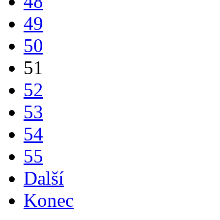
48
49
50
51
52
53
54
55
Další
Konec