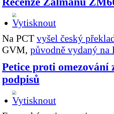
Recenze Zalmanu ZM60
Na PCT
vyšel český překla
GVM,
původně vydaný na
Petice proti omezování
podpisů