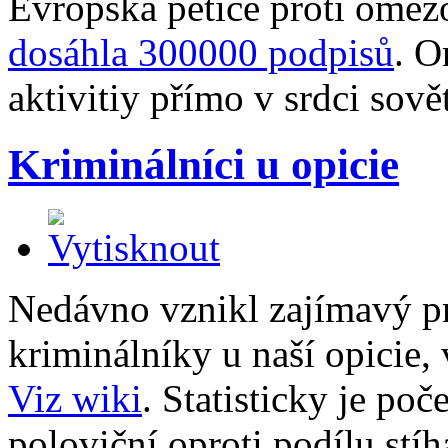
Evropská petice proti omezo
dosáhla 300000 podpisů
. O
aktivitiy přímo v srdci sov
Kriminálníci u opicie
Nedávno vznikl zajímavý pr
kriminálníky u naší opicie,
Viz wiki
. Statisticky je poč
poloviční oproti podílu stí