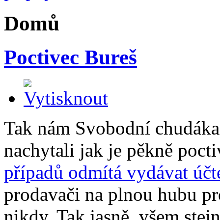
Domů
Poctivec Bureš
Tak nám Svobodní chudáka 
nachytali jak je pěkně pocti
případů odmítá vydávat úč
prodavači na plnou hubu pro
nikdy. Tak jasně, všem stej