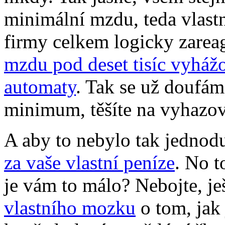
minimální mzdu, teda vlast
firmy celkem logicky zareag
mzdu pod deset tisíc vyháž
automaty
. Tak se už doufám
minimum, těšíte na vyhazo
A aby to nebylo tak jednod
za vaše vlastní peníze
. No t
je vám to málo? Nebojte, je
vlastního mozku
o tom, jak