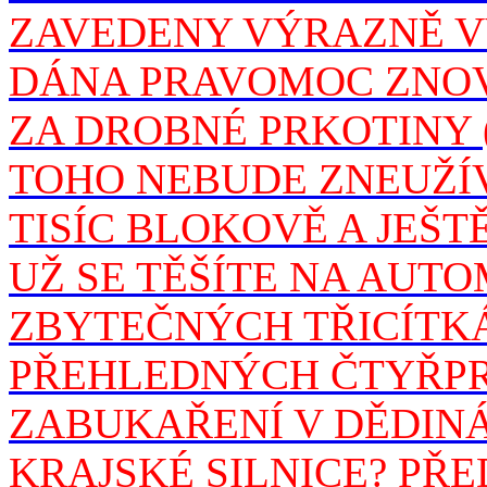
ZAVEDENY VÝRAZNĚ VY
DÁNA PRAVOMOC ZNO
ZA DROBNÉ PRKOTINY 
TOHO NEBUDE ZNEUŽÍVA
TISÍC BLOKOVĚ A JEŠT
UŽ SE TĚŠÍTE NA AUT
ZBYTEČNÝCH TŘICÍTK
PŘEHLEDNÝCH ČTYŘPR
ZABUKAŘENÍ V DĚDINÁ
KRAJSKÉ SILNICE? PŘ