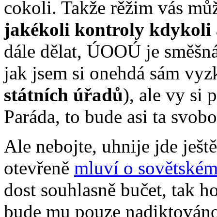
cokoli. Takže rěžim vás m
jakékoli kontroly kdykoli
dále dělat, ÚOOÚ je směšná 
jak jsem si onehdá sám vyz
státních úřadů
), ale vy si
Paráda, to bude asi ta svob
Ale nebojte, uhnije jde ješt
otevřeně
mluví o sovětském
dost souhlasně bučet, tak ho
bude mu pouze nadiktováno 