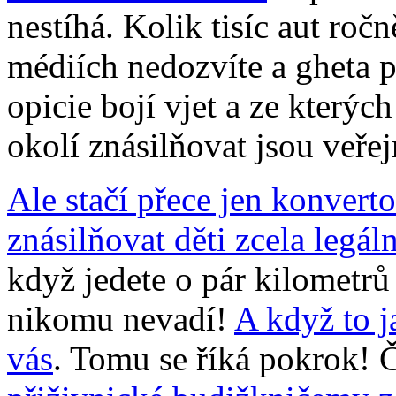
nestíhá. Kolik tisíc aut ročn
médiích nedozvíte a gheta p
opicie bojí vjet a ze kterýc
okolí znásilňovat jsou veře
Ale stačí přece jen konver
znásilňovat děti zcela legáln
když jedete o pár kilometrů 
nikomu nevadí!
A když to j
vás
. Tomu se říká pokrok!