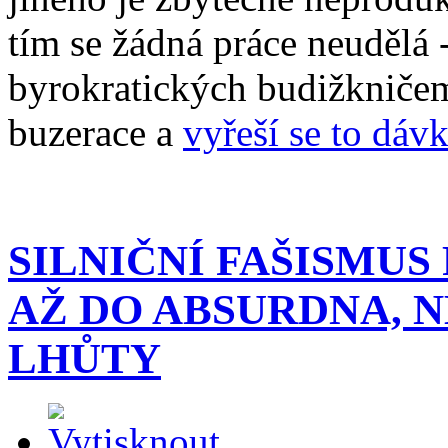
tím se žádná práce neudělá 
byrokratických budižkničem
buzerace a
vyřeší se to dáv
SILNIČNÍ FAŠISMUS
AŽ DO ABSURDNA, 
LHŮTY