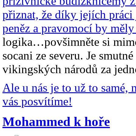
přiživnické budižkničemy z
přiznat, že díky jejích práci 
peněz a pravomocí by měly 
logika…povšimněte si mimoc
socani ze severu. Je smutné
vikingských národů za jedno 
Ale u nás je to už to samé, 
vás posvítíme!
Mohammed k hoře