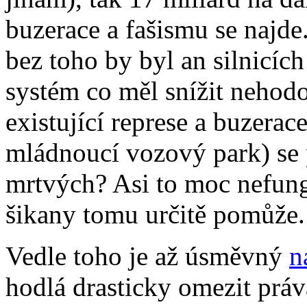
buzerace a fašismu se najde
bez toho by byl an silnicí
systém co měl snížit nehod
existující represe a buzerac
mládnoucí vozový park) se 
mrtvých? Asi to moc nefungu
šikany tomu určitě pomůže.
Vedle toho je až úsměvný
n
hodlá drasticky omezit práv