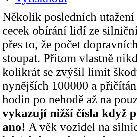
Několik posledních utažení
cecek obírání lidí ze silnič
přes to, že počet dopravníc
stoupat. Přitom vlastně nikd
kolikrát se zvýšil limit ško
nynějších 100000 a přičítán
hodin po nehodě až na pou
vykazují nižší čísla když 
ano!
A věk vozidel na silnic