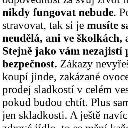
nikdy fungovat nebude
. P
stravovat, tak si je
musíte s
neudělá, ani ve školkách, 
Stejně jako vám nezajistí 
bezpečnost.
Zákazy nevyřeší
koupí jinde, zakázané ovoc
prodej sladkostí v celém ve
pokud budou chtít. Plus sa
jen skladkosti. A ještě naví
zdravé jídlo, to se mění kaž