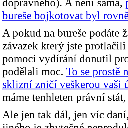
dopravného). A není sama,
bureše bojkotovat byl rovn
A pokud na bureše podáte ža
závazek který jste protlačil
pomoci vydírání donutil prod
podělali moc.
To se prostě n
sklizní zničí veškerou vaši 
máme tenhleten právní stát,
Ale jen tak dál, jen víc dan
jiného je zbytečné neproduk