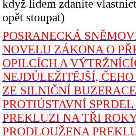
když lidem zdaníte vlastnict
opět stoupat)
POSRANECKÁ SNĚMOV
NOVELU ZÁKONA O PŘE
OPILCÍCH A VÝTRŽNÍC
NEJDŮLEŽITĚJŠÍ, ČEHO
ZE SILNIČNÍ BUZERACE
PROTIÚSTAVNÍ SPRDEL
PREKLUZI NA TŘI ROKY
PRODLOUŽENA PREKLU