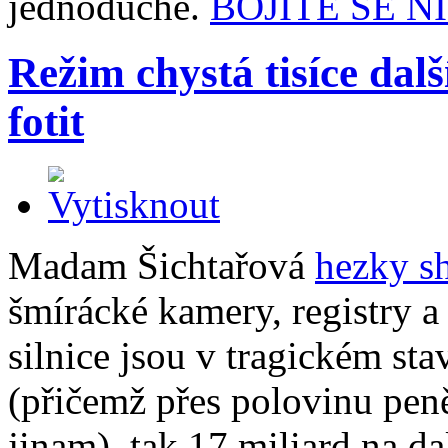
jednoduché.
BOJÍTE SE N
Režim chystá tisíce dal
fotit
Madam Šichtařová
hezky s
šmírácké kamery, registry a 
silnice jsou v tragickém st
(přičemž přes polovinu pen
jinam), tak 17 miliard na da