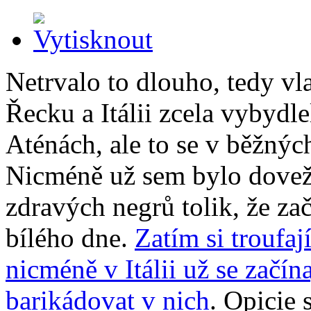
Netrvalo to dlouho, tedy vl
Řecku a Itálii zcela vybydlel
Aténách, ale to se v běžný
Nicméně už sem bylo dove
zdravých negrů tolik, že za
bílého dne.
Zatím si troufaj
nicméně v Itálii už se začín
barikádovat v nich
. Opicie