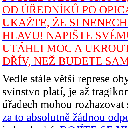
OD ÚŘEDNÍKŮ PO OPIC
UKAŽTE, ŽE SI NENEC
HLAVU! NAPIŠTE SVÉM
UTÁHLI MOC A UKROUT
DŘÍV, NEŽ BUDETE SAM
Vedle stále větší represe oby
svinstvo platí, je až tragik
úřadech mohou rozhazovat s
za to absolutně žádnou odp