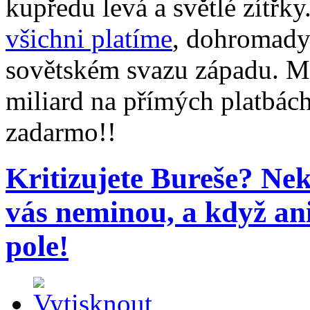
kupředu levá a světlé zítřk
všichni platíme
, dohromady
sovětském svazu západu. Mi
miliard na přímých platbác
zadarmo!!
Kritizujete Bureše? Ne
vás neminou, a když an
pole!