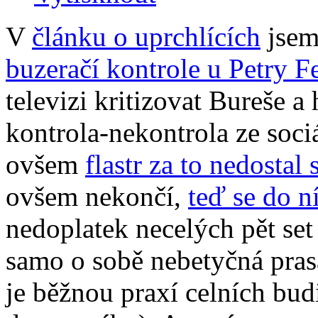
V
článku o uprchlících
jsem
buzeračí kontrole u Petry F
televizi kritizovat Bureše a
kontrola-nekontrola ze soci
ovšem
flastr za to nedosta
ovšem nekončí,
teď se do ní
nedoplatek necelých pět set
samo o sobě nebetyčná pras
je běžnou praxí celních bu