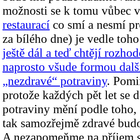
možnosti se k tomu vůbec 
restaurací
co smí a nesmí pr
za bílého dne) je vedle toh
ještě dál a teď chtějí rozho
naprosto všude formou další
„nezdravé“ potraviny
. Pomi
protože každých pět let se 
potraviny mění podle toho, 
tak samozřejmě zdravé budo
A nezapomeňme na příjem s